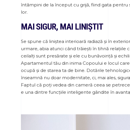
întâmpini de la început cu grijă, fiind gata pentru 
lor.
MAI SIGUR, MAI LINIȘTIT
Se spune că liniștea interioară radiază și în exterior
urmare, abia atunci când trăiești în tihnă relațiile 
ceilalți sunt presărate și ele cu bunăvoință și echil
Apartamentul tău din inima Copoului e locul care
ocupă și de starea ta de bine. Dotările tehnologic
înseamnă nu doar modernitate, ci, mai ales, sigura
Faptul că poți vedea din cameră ceea se petrece
e una dintre funcțiile inteligente gândite în avanta