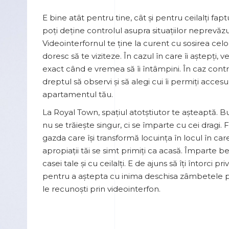
E bine atât pentru tine, cât și pentru ceilalți fapt
poți deține controlul asupra situațiilor neprevăzu
Videointerfornul te ține la curent cu sosirea celo
doresc să te viziteze. În cazul în care îi aștepți, vei
exact când e vremea să îi întâmpini. În caz contra
dreptul să observi și să alegi cui îi permiți accesu
apartamentul tău.
La Royal Town, spațiul atotștiutor te așteaptă. B
nu se trăiește singur, ci se împarte cu cei dragi. Fi
gazda care își transformă locuința în locul în car
apropiații tăi se simt primiți ca acasă. Împarte be
casei tale și cu ceilalți. E de ajuns să îți întorci pri
pentru a aștepta cu inima deschisa zâmbetele 
le recunoști prin videointerfon.