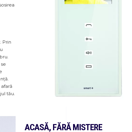
sosirea
. Prin
cu
ibru.
 se
e
nță.
 afară
jul tău.
ACASĂ, FĂRĂ MISTERE