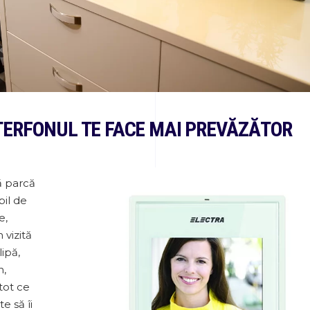
NTERFONUL TE FACE MAI PREVĂZĂTOR
ă parcă
bil de
e,
 vizită
ipă,
n,
 tot ce
e să îi