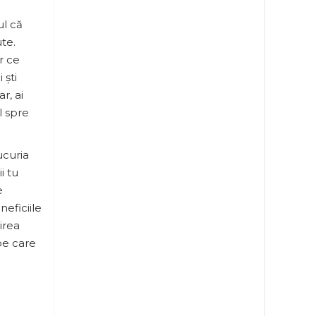
ul că
te.
r ce
 ști
r, ai
l spre
ucuria
i tu
e
neficiile
virea
pe care