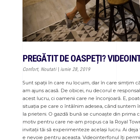
PREGĂTIT DE OASPEȚI? VIDEOI
Confort
,
Noutati
iunie 28, 2019
Sunt spații în care nu locuim, dar în care simțim c
am ajuns acasă. De obicei, nu decorul e responsa
acest lucru, ci oamenii care ne înconjoară. E, poat
situația pe care o întâlnim adesea, când suntem în
la prieteni. O gazdă bună se cunoaște din prima cl
motiv pentru care ne-am propus ca la Royal Tow
invitații tăi să experimenteze același lucru. Ai deja
e nevoie pentru aceasta. Videointerfonul îți permit