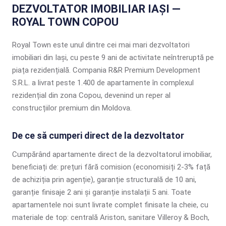
DEZVOLTATOR IMOBILIAR IAȘI —
ROYAL TOWN COPOU
Royal Town este unul dintre cei mai mari dezvoltatori
imobiliari din Iași, cu peste 9 ani de activitate neîntreruptă pe
piața rezidențială. Compania R&R Premium Development
S.R.L. a livrat peste 1.400 de apartamente în complexul
rezidențial din zona Copou, devenind un reper al
construcțiilor premium din Moldova.
De ce să cumperi direct de la dezvoltator
Cumpărând apartamente direct de la dezvoltatorul imobiliar,
beneficiați de: prețuri fără comision (economisiți 2-3% față
de achiziția prin agenție), garanție structurală de 10 ani,
garanție finisaje 2 ani și garanție instalații 5 ani. Toate
apartamentele noi sunt livrate complet finisate la cheie, cu
materiale de top: centrală Ariston, sanitare Villeroy & Boch,