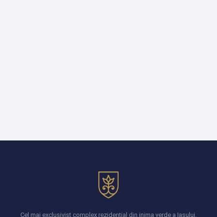
Cel mai exclusivist complex rezidențial din inima verde a Iașului.