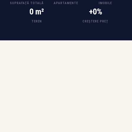
SUPRAFAȚĂ TOTALĂ
APARTAMENTE
IMOBILE
0 m²
+0%
TEREN
CREȘTERE PREȚ