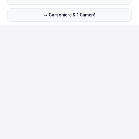
→ Garsoniere & 1 Cameră
TELEFON
0742 838 888
·
0752 098 885
EMAIL
contact@royaltown.ro
ADRESĂ
Aleea Sadoveanu nr.59 B, Iași
PROGRAM