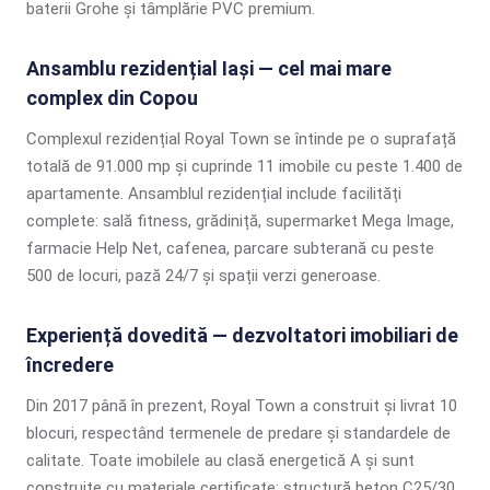
baterii Grohe și tâmplărie PVC premium.
Ansamblu rezidențial Iași — cel mai mare
complex din Copou
Complexul rezidențial Royal Town se întinde pe o suprafață
totală de 91.000 mp și cuprinde 11 imobile cu peste 1.400 de
apartamente. Ansamblul rezidențial include facilități
complete: sală fitness, grădiniță, supermarket Mega Image,
farmacie Help Net, cafenea, parcare subterană cu peste
500 de locuri, pază 24/7 și spații verzi generoase.
Experiență dovedită — dezvoltatori imobiliari de
încredere
Din 2017 până în prezent, Royal Town a construit și livrat 10
blocuri, respectând termenele de predare și standardele de
calitate. Toate imobilele au clasă energetică A și sunt
construite cu materiale certificate: structură beton C25/30,