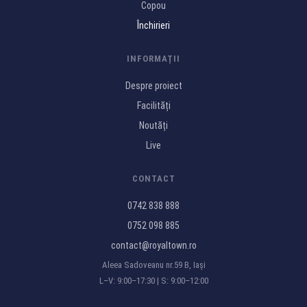
Copou
Închirieri
INFORMAȚII
Despre proiect
Facilități
Noutăți
Live
CONTACT
0742 838 888
0752 098 885
contact@royaltown.ro
Aleea Sadoveanu nr.59 B, Iași
L–V: 9:00–17:30 | S: 9:00–12:00