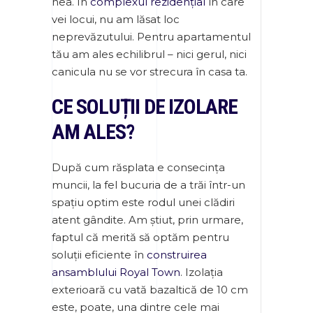
nea. În
complexul rezidențial
în care
vei locui, nu am lăsat loc
neprevăzutului. Pentru apartamentul
tău am ales echilibrul – nici gerul, nici
canicula nu se vor strecura în casa ta.
CE SOLUȚII DE IZOLARE
AM ALES?
După cum răsplata e consecința
muncii, la fel bucuria de a trăi într-un
spațiu optim este rodul unei clădiri
atent gândite. Am știut, prin urmare,
faptul că merită să optăm pentru
soluții eficiente în
construirea
ansamblului Royal Town
. Izolația
exterioară cu vată bazaltică de 10 cm
este, poate, una dintre cele mai