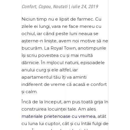
Confort
,
Copou
,
Noutati
iulie 24, 2019
Niciun timp nu e lipsit de farmec. Cu
zilele ei lungi, vara ne face mereu cu
ochiul, iar când peste luni neaua se
așterne-n liniște, avem noi motive să ne
bucurăm. La Royal Town, anotimpurile
își scriu povestea cu și mai multă
dărnicie. În mijlocul naturii, episoadele
anului curg și ele altfel, iar
apartamentul tău îți va aminti
indiferent de vreme că acasă e confort
și calm.
Încă de la început, am pus toată grija în
construirea locuinței tale. Am ales
materiale prietenoase cu vremea
, atât
cu luna lui cuptor, cât și cu întâii fulgi de