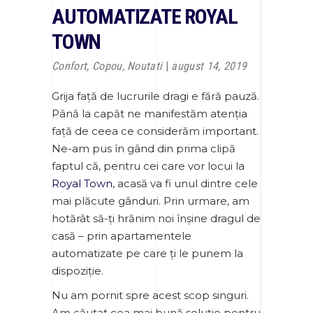
AUTOMATIZATE ROYAL
TOWN
Confort
,
Copou
,
Noutati
august 14, 2019
Grija față de lucrurile dragi e fără pauză.
Până la capăt ne manifestăm atenția
față de ceea ce considerăm important.
Ne-am pus în gând din prima clipă
faptul că, pentru cei care vor locui la
Royal Town
, acasă va fi unul dintre cele
mai plăcute gânduri. Prin urmare, am
hotărât să-ți hrănim noi înșine dragul de
casă – prin apartamentele
automatizate pe care ți le punem la
dispoziție.
Nu am pornit spre acest scop singuri.
Am căutat cea mai bună soluție pentru