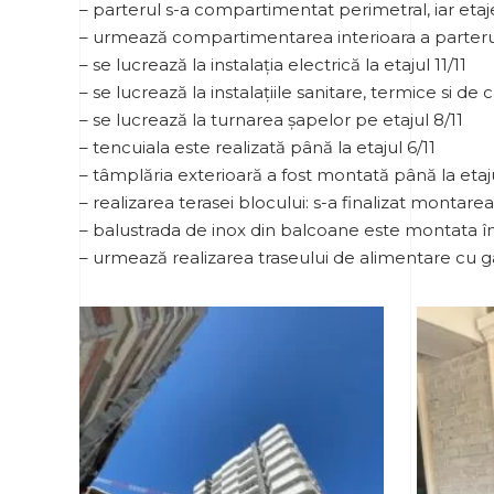
– parterul s-a compartimentat perimetral, iar etaj
– urmează compartimentarea interioara a parterului,
– se lucrează la instalația electrică la etajul 11/11
– se lucrează la instalațiile sanitare, termice si de c
– se lucrează la turnarea șapelor pe etajul 8/11
– tencuiala este realizată până la etajul 6/11
– tâmplăria exterioară a fost montată până la etaju
– realizarea terasei blocului: s-a finalizat montarea
– balustrada de inox din balcoane este montata într
– urmează realizarea traseului de alimentare cu 