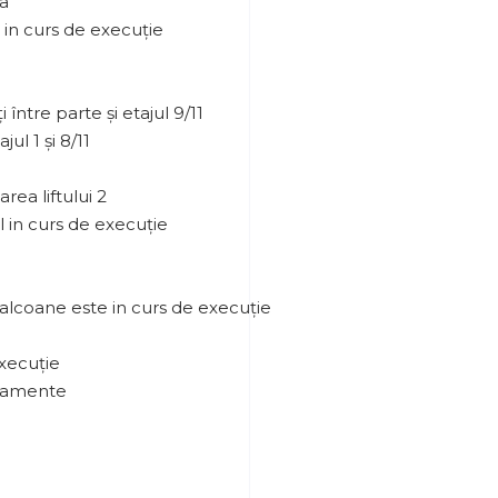
ra
a in curs de execuție
între parte și etajul 9/11
ul 1 și 8/11
1
rea liftului 2
ol in curs de execuție
balcoane este in curs de execuție
execuție
rtamente