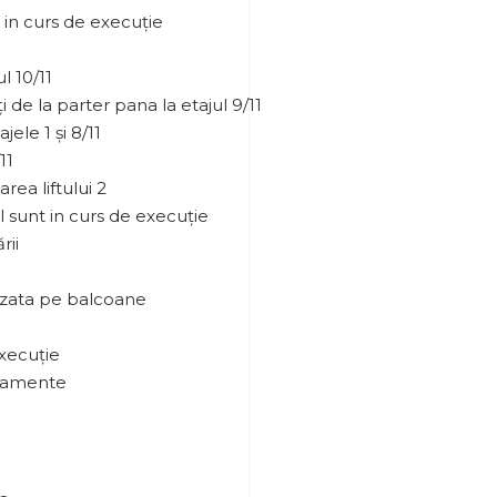
a in curs de execuție
l 10/11
 de la parter pana la etajul 9/11
jele 1 și 8/11
11
rea liftului 2
ol sunt in curs de execuție
rii
rizata pe balcoane
execuție
rtamente