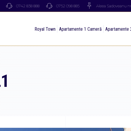
0742 838 888
0752 098 885
Aleea Sadoveanu nr.
Royal Town
Apartamente 1 Cameră
Apartamente 
21