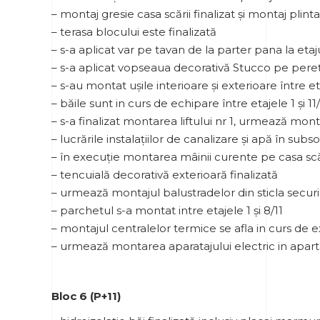
– montaj gresie casa scării finalizat și montaj plint
– terasa blocului este finalizată
– s-a aplicat var pe tavan de la parter pana la etaju
– s-a aplicat vopseaua decorativă Stucco pe pereți
– s-au montat ușile interioare și exterioare între eta
– băile sunt in curs de echipare între etajele 1 și 11/
– s-a finalizat montarea liftului nr 1, urmează monta
– lucrările instalațiilor de canalizare și apă în subs
– în execuție montarea mâinii curente pe casa scă
– tencuială decorativă exterioară finalizată
– urmează montajul balustradelor din sticla secu
– parchetul s-a montat intre etajele 1 și 8/11
– montajul centralelor termice se afla in curs de 
– urmează montarea aparatajului electric in apa
Bloc 6 (P+11)