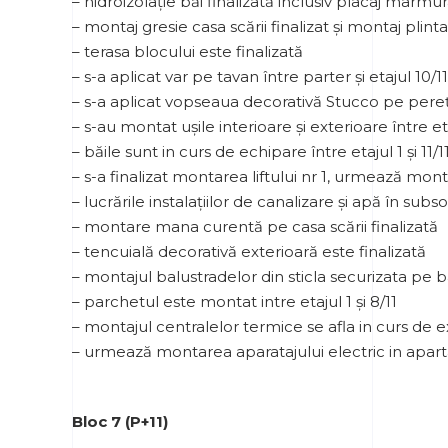
– hidroizolație băi finalizată inclusiv placaj marmu
– montaj gresie casa scării finalizat și montaj plint
– terasa blocului este finalizată
– s-a aplicat var pe tavan între parter și etajul 10/11
– s-a aplicat vopseaua decorativă Stucco pe pereți 
– s-au montat ușile interioare și exterioare între etaj
– băile sunt in curs de echipare între etajul 1 și 11/1
– s-a finalizat montarea liftului nr 1, urmează monta
– lucrările instalațiilor de canalizare și apă în subs
– montare mana curentă pe casa scării finalizată
– tencuială decorativă exterioară este finalizată
– montajul balustradelor din sticla securizata pe 
– parchetul este montat intre etajul 1 și 8/11
– montajul centralelor termice se afla in curs de 
– urmează montarea aparatajului electric in apa
Bloc 7 (P+11)